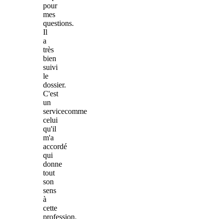
pour
mes
questions.
Il
a
très
bien
suivi
le
dossier.
C'est
un
servicecomme
celui
qu'il
m'a
accordé
qui
donne
tout
son
sens
à
cette
profession.